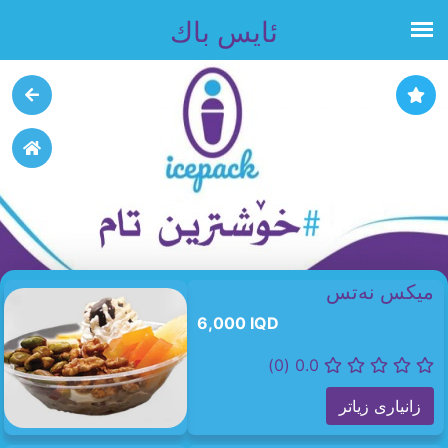
ئايس باك
میکس نەتس
6,000 IQD
0.0 (0)
زانیاری زیاتر